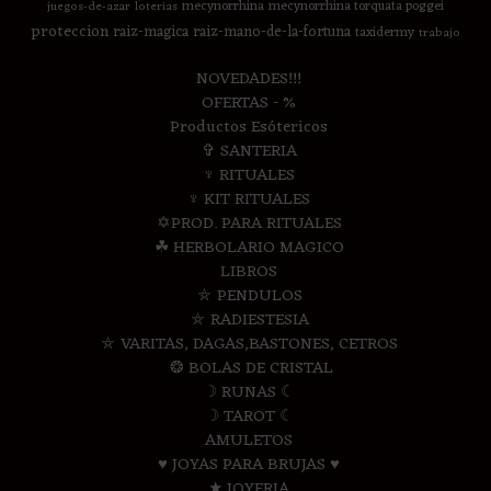
mecynorrhina
mecynorrhina torquata poggei
juegos-de-azar
loterias
proteccion
raiz-magica
raiz-mano-de-la-fortuna
taxidermy
trabajo
NOVEDADES!!!
OFERTAS - %
Productos Esótericos
✞ SANTERIA
♆ RITUALES
♆ KIT RITUALES
✡PROD. PARA RITUALES
☘ HERBOLARIO MAGICO
LIBROS
⛤ PENDULOS
⛤ RADIESTESIA
⛤ VARITAS, DAGAS,BASTONES, CETROS
❂ BOLAS DE CRISTAL
☽ RUNAS ☾
☽ TAROT ☾
AMULETOS
♥ JOYAS PARA BRUJAS ♥
★ JOYERIA