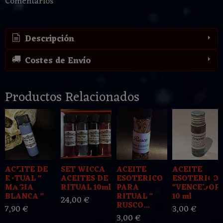
Comentarios
Descripción
Costes de Envío
Productos Relacionados
ACEITE DE
SET WICCA
ACEITE
ACEITE
RITUAL "
ACEITES DE
ESOTERICO
ESOTERICO
MAGIA
RITUAL 10ml
PARA
"VENCEDOR
BLANCA "
RITUAL "
10 ml
24,00 €
RUSCO...
7,90 €
3,00 €
3,00 €