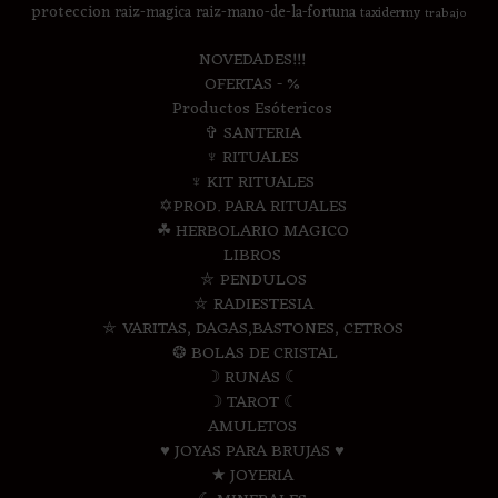
proteccion
raiz-magica
raiz-mano-de-la-fortuna
taxidermy
trabajo
NOVEDADES!!!
OFERTAS - %
Productos Esótericos
✞ SANTERIA
♆ RITUALES
♆ KIT RITUALES
✡PROD. PARA RITUALES
☘ HERBOLARIO MAGICO
LIBROS
⛤ PENDULOS
⛤ RADIESTESIA
⛤ VARITAS, DAGAS,BASTONES, CETROS
❂ BOLAS DE CRISTAL
☽ RUNAS ☾
☽ TAROT ☾
AMULETOS
♥ JOYAS PARA BRUJAS ♥
★ JOYERIA