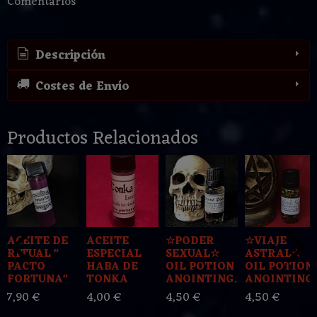
Comentarios
Descripción
Costes de Envío
Productos Relacionados
ACEITE DE
ACEITE
☆PODER
☆VIAJE
RITUAL "
ESPECIAL
SEXUAL☆
ASTRAL☆
PACTO
HABA DE
OIL POTION
OIL POTION
FORTUNA"
TONKA
ANOINTING...
ANOINTING..
7,90 €
4,00 €
4,50 €
4,50 €