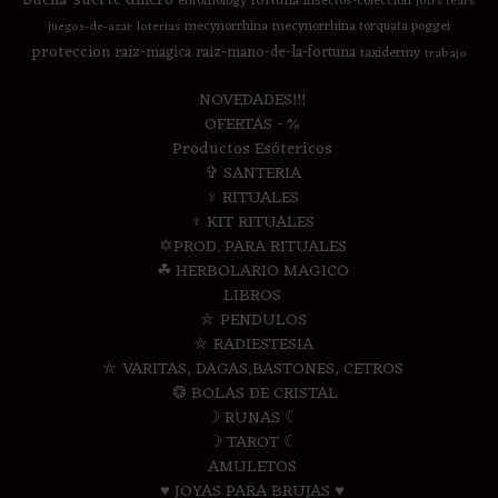
fortuna
entomology
insectos-coleccion
job's tears
mecynorrhina
mecynorrhina torquata poggei
juegos-de-azar
loterias
proteccion
raiz-magica
raiz-mano-de-la-fortuna
taxidermy
trabajo
NOVEDADES!!!
OFERTAS - %
Productos Esótericos
✞ SANTERIA
♆ RITUALES
♆ KIT RITUALES
✡PROD. PARA RITUALES
☘ HERBOLARIO MAGICO
LIBROS
⛤ PENDULOS
⛤ RADIESTESIA
⛤ VARITAS, DAGAS,BASTONES, CETROS
❂ BOLAS DE CRISTAL
☽ RUNAS ☾
☽ TAROT ☾
AMULETOS
♥ JOYAS PARA BRUJAS ♥