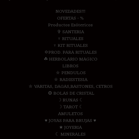
NOVEDADES!!!
OFERTAS - %
Productos Esótericos
✞ SANTERIA
♆ RITUALES
♆ KIT RITUALES
✡PROD. PARA RITUALES
☘ HERBOLARIO MAGICO
LIBROS
⛤ PENDULOS
⛤ RADIESTESIA
⛤ VARITAS, DAGAS,BASTONES, CETROS
❂ BOLAS DE CRISTAL
☽ RUNAS ☾
☽ TAROT ☾
AMULETOS
♥ JOYAS PARA BRUJAS ♥
★ JOYERIA
☾ MINERALES