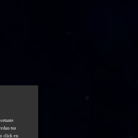
ortante
erdan tus
o click en