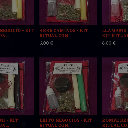
NEGOCIO - KIT
ABRE CAMINOS - KIT
LLAMAME 
N...
RITUAL CON...
KIT RITUAL
6,00 €
6,00 €
MI - KIT
EXITO NEGOCIOS - KIT
ROMPE BRU
N...
RITUAL CON...
RITUAL CON