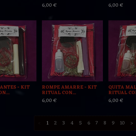
6,00 €
6,00 €
ANTES - KIT
ROMPE AMARRE - KIT
QUITA MAL
N...
RITUAL CON...
RITUAL CON
6,00 €
6,00 €
<
1
2
3
4
5
6
7
8
9
10
>