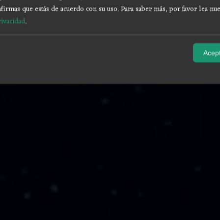
firmas que estás de acuerdo con su uso.
Para saber más, por favor lea nue
rivacidad
.
Acept