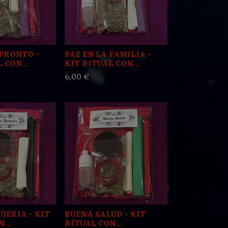
PRONTO -
PAZ EN LA FAMILIA -
 CON...
KIT RITUAL CON...
6,00 €
JERIA - KIT
BUENA SALUD - KIT
...
RITUAL CON...