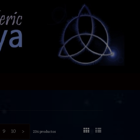
9
10
>
236 productos