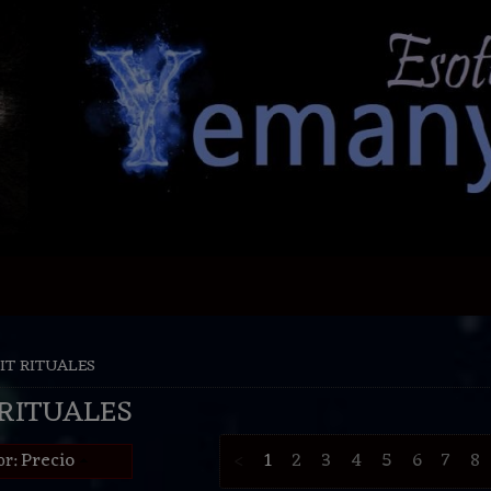
IT RITUALES
 RITUALES
Precio
<
1
2
3
4
5
6
7
8
or: