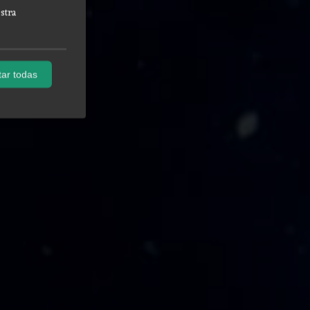
stra
ar todas