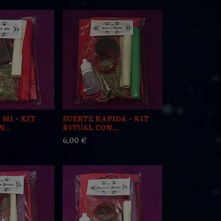
MI - KIT
SUERTE RAPIDA - KIT
...
RITUAL CON...
6,00 €