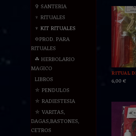
✞ SANTERIA
♆ RITUALES
♆ KIT RITUALES
✡PROD. PARA
RITUALES
☘ HERBOLARIO
MAGICO
RITUAL 
LIBROS
6,00 €
⛤ PENDULOS
⛤ RADIESTESIA
⛤ VARITAS,
DAGAS,BASTONES,
CETROS