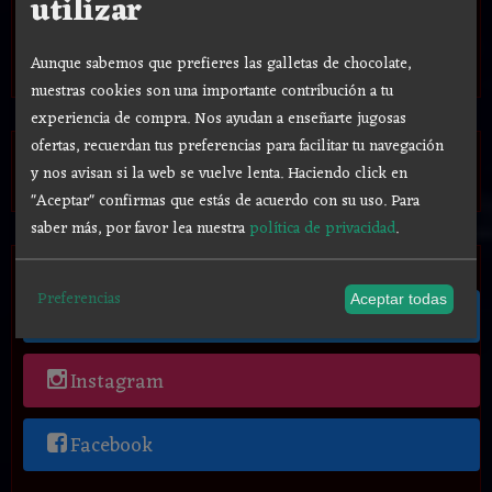
utilizar
Aunque sabemos que prefieres las galletas de chocolate,
nuestras cookies son una importante contribución a tu
experiencia de compra. Nos ayudan a enseñarte jugosas
Tu Carrito (0)
ofertas, recuerdan tus preferencias para facilitar tu navegación
y nos avisan si la web se vuelve lenta. Haciendo click en
El carrito de la compra está vacío
"Aceptar" confirmas que estás de acuerdo con su uso.
Para
saber más, por favor lea nuestra
política de privacidad
.
Redes Sociales
Preferencias
Aceptar todas
Twitter
Instagram
Facebook