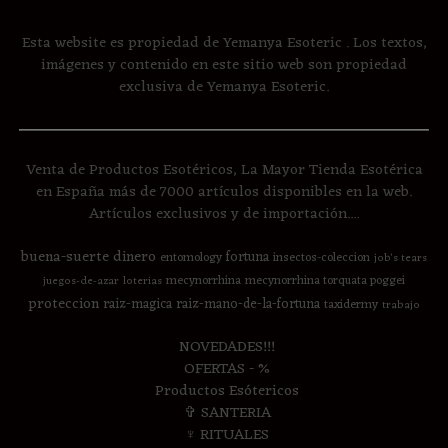
Esta website es propiedad de Yemanya Esoteric . Los textos,
imágenes y contenido en este sitio web son propiedad
exclusiva de Yemanya Esoteric.
Venta de Productos Esotéricos, La Mayor Tienda Esotérica
en España más de 7000 artículos disponibles en la web.
Artículos exclusivos y de importación....
buena-suerte
dinero
fortuna
entomology
insectos-coleccion
job's tears
mecynorrhina
mecynorrhina torquata poggei
juegos-de-azar
loterias
proteccion
raiz-magica
raiz-mano-de-la-fortuna
taxidermy
trabajo
NOVEDADES!!!
OFERTAS - %
Productos Esótericos
✞ SANTERIA
♆ RITUALES