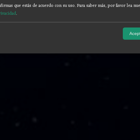
firmas que estás de acuerdo con su uso.
Para saber más, por favor lea nue
rivacidad
.
Acept