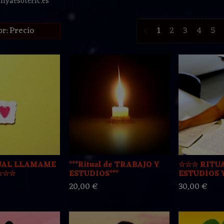
yaesoteric.es
Precio
<
1
2
3
4
5
or:
UAL LLAMAME
***Ritual de TRABAJO Y
☆☆☆ RITUA
☆☆☆
ESTUDIOS***
ESTUDIOS Y
20,00 €
30,00 €