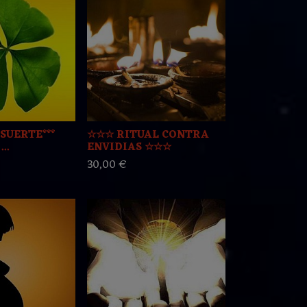
e SUERTE***
☆☆☆ RITUAL CONTRA
..
ENVIDIAS ☆☆☆
30,00 €