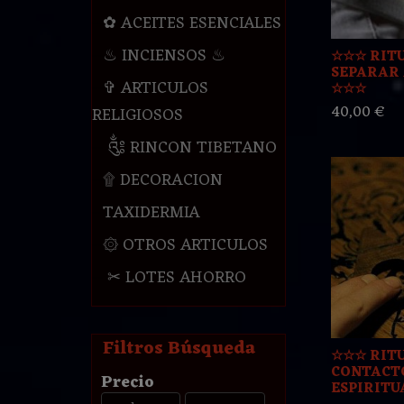
✿ ACEITES ESENCIALES
♨ INCIENSOS ♨
☆☆☆ RIT
SEPARAR
✞ ARTICULOS
☆☆☆
40,00 €
RELIGIOSOS
༃ RINCON TIBETANO
۩ DECORACION
TAXIDERMIA
۞ OTROS ARTICULOS
✂ LOTES AHORRO
Filtros Búsqueda
☆☆☆ RIT
CONTACT
Precio
ESPIRITUA