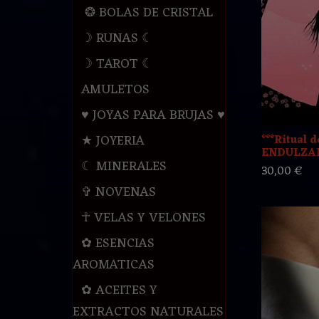
❂ BOLAS DE CRISTAL
☽ RUNAS ☾
☽ TAROT ☾
AMULETOS
♥ JOYAS PARA BRUJAS ♥
★ JOYERIA
***Ritual d
ENDULZAM
☾ MINERALES
30,00 €
✞ NOVENAS
☥ VELAS Y VELONES
✿ ESENCIAS
AROMATICAS
✿ ACEITES Y
EXTRACTOS NATURALES