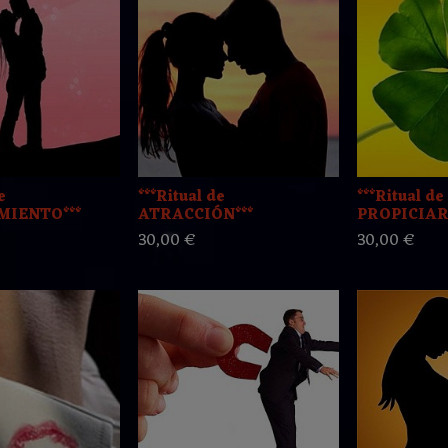
e
***Ritual de
***Ritual d
IENTO***
ATRACCIÓN***
PROPICIAR.
30,00 €
30,00 €