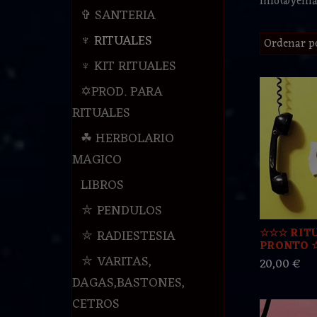
info@yeman
✞ SANTERIA
♆ RITUALES
Ordenar p
♆ KIT RITUALES
✡PROD. PARA
RITUALES
☘ HERBOLARIO
MAGICO
LIBROS
⛤ PENDULOS
☆☆☆ RIT
⛤ RADIESTESIA
PRONTO 
⛤ VARITAS,
20,00 €
DAGAS,BASTONES,
CETROS