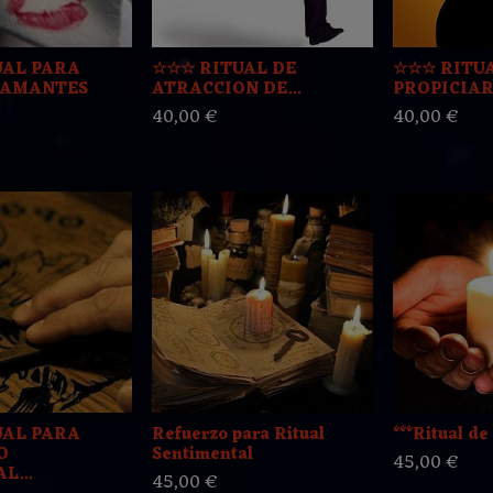
UAL PARA
☆☆☆ RITUAL DE
☆☆☆ RITU
 AMANTES
ATRACCION DE...
PROPICIAR 
40,00 €
40,00 €
UAL PARA
Refuerzo para Ritual
***Ritual de
O
Sentimental
45,00 €
L...
45,00 €