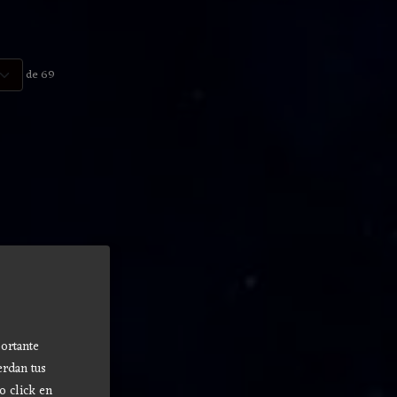
de 69
ortante
erdan tus
o click en