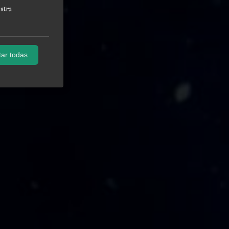
stra
ar todas