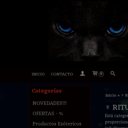
INICIO
CONTACTO
0
Categorías
Inicio
»
♆ R
NOVEDADES!!!
♆ RIT
OFERTAS - %
Está catego
proporcioné
Productos Esótericos