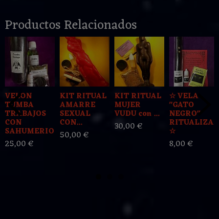
Productos Relacionados
VELON
KIT RITUAL
KIT RITUAL
☆ VELA
TUMBA
AMARRE
MUJER
"GATO
TRABAJOS
SEXUAL
VUDU con ...
NEGRO"
CON
CON...
RITUALIZA
30,00 €
SAHUMERIO...
☆
50,00 €
25,00 €
8,00 €