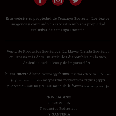
Esta website es propiedad de Yemanya Esoteric . Los textos,
imágenes y contenido en este sitio web son propiedad
exclusiva de Yemanya Esoteric.
Venta de Productos Esotéricos, La Mayor Tienda Esotérica
en España más de 7000 artículos disponibles en la web.
Artículos exclusivos y de importación....
buena-suerte
dinero
fortuna
entomology
insectos-coleccion
job's tears
mecynorrhina
mecynorrhina torquata poggei
juegos-de-azar
loterias
proteccion
raiz-magica
raiz-mano-de-la-fortuna
taxidermy
trabajo
NOVEDADES!!!
OFERTAS - %
Productos Esótericos
✞ SANTERIA