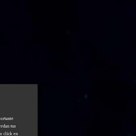
ortante
erdan tus
o click en