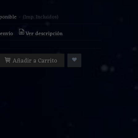
€
ponible
-
(Imp. Incluidos)
 envío
Ver descripción
Añadir a Carrito