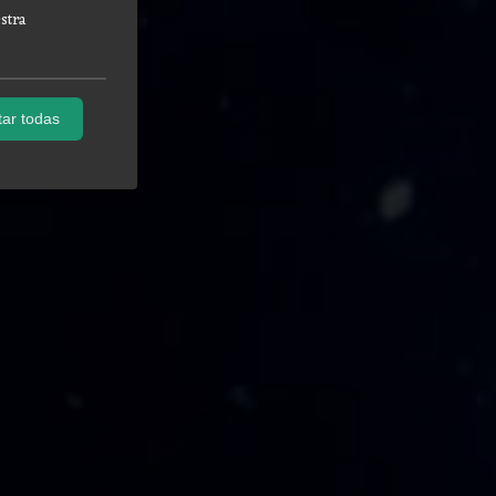
stra
ar todas