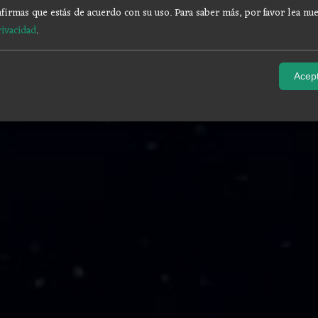
firmas que estás de acuerdo con su uso.
Para saber más, por favor lea nue
rivacidad
.
Acept