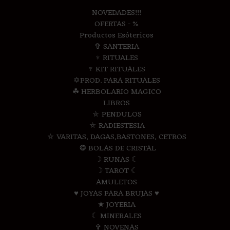
NOVEDADES!!!
OFERTAS - %
Productos Esótericos
✞ SANTERIA
♆ RITUALES
♆ KIT RITUALES
✡PROD. PARA RITUALES
☘ HERBOLARIO MAGICO
LIBROS
⛤ PENDULOS
⛤ RADIESTESIA
⛤ VARITAS, DAGAS,BASTONES, CETROS
❂ BOLAS DE CRISTAL
☽ RUNAS ☾
☽ TAROT ☾
AMULETOS
♥ JOYAS PARA BRUJAS ♥
★ JOYERIA
☾ MINERALES
✞ NOVENAS