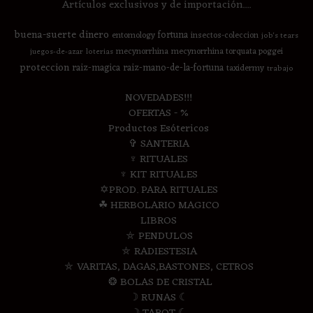
Artículos exclusivos y de importación....
buena-suerte
dinero
fortuna
entomology
insectos-coleccion
job's tears
mecynorrhina
mecynorrhina torquata poggei
juegos-de-azar
loterias
proteccion
raiz-magica
raiz-mano-de-la-fortuna
taxidermy
trabajo
NOVEDADES!!!
OFERTAS - %
Productos Esótericos
✞ SANTERIA
♆ RITUALES
♆ KIT RITUALES
✡PROD. PARA RITUALES
☘ HERBOLARIO MAGICO
LIBROS
⛤ PENDULOS
⛤ RADIESTESIA
⛤ VARITAS, DAGAS,BASTONES, CETROS
❂ BOLAS DE CRISTAL
☽ RUNAS ☾