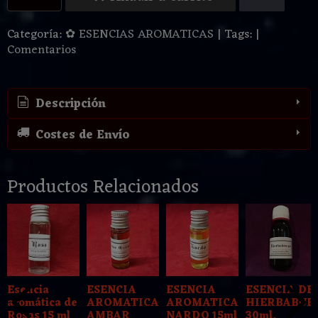
Categoría:
✿ ESENCIAS AROMATICAS
|
Tags:
|
Comentarios
Descripción
Costes de Envío
Productos Relacionados
Esencia
ESENCIA
ESENCIA
ESENCIA DE
aromática de
AROMATICA
AROMATICA
HIERBABUE
Rosas 15 ml
AMBAR
NARDO 15ml
30ml.