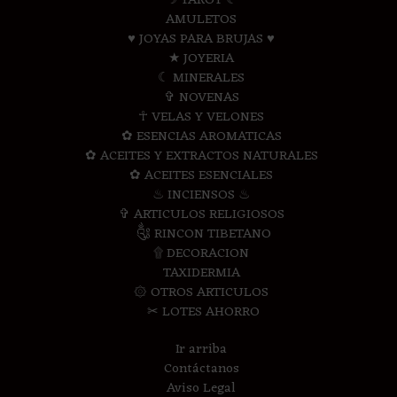
☽ TAROT ☾
AMULETOS
♥ JOYAS PARA BRUJAS ♥
★ JOYERIA
☾ MINERALES
✞ NOVENAS
☥ VELAS Y VELONES
✿ ESENCIAS AROMATICAS
✿ ACEITES Y EXTRACTOS NATURALES
✿ ACEITES ESENCIALES
♨ INCIENSOS ♨
✞ ARTICULOS RELIGIOSOS
༃ RINCON TIBETANO
۩ DECORACION
TAXIDERMIA
۞ OTROS ARTICULOS
✂ LOTES AHORRO
Ir arriba
Contáctanos
Aviso Legal