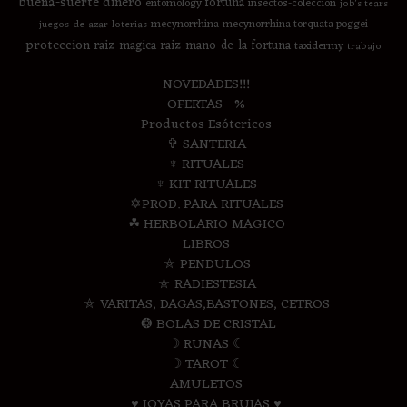
buena-suerte
dinero
fortuna
entomology
insectos-coleccion
job's tears
mecynorrhina
mecynorrhina torquata poggei
juegos-de-azar
loterias
proteccion
raiz-magica
raiz-mano-de-la-fortuna
taxidermy
trabajo
NOVEDADES!!!
OFERTAS - %
Productos Esótericos
✞ SANTERIA
♆ RITUALES
♆ KIT RITUALES
✡PROD. PARA RITUALES
☘ HERBOLARIO MAGICO
LIBROS
⛤ PENDULOS
⛤ RADIESTESIA
⛤ VARITAS, DAGAS,BASTONES, CETROS
❂ BOLAS DE CRISTAL
☽ RUNAS ☾
☽ TAROT ☾
AMULETOS
♥ JOYAS PARA BRUJAS ♥