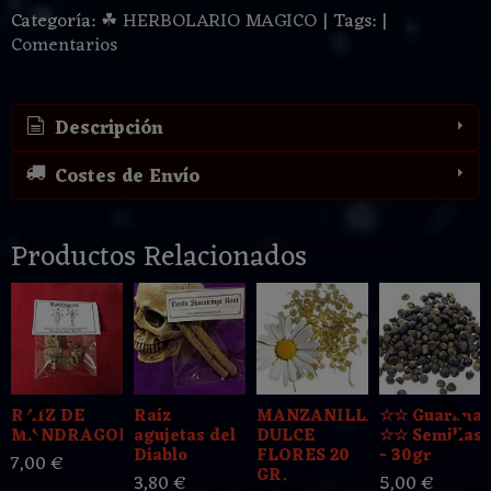
Categoría:
☘ HERBOLARIO MAGICO
|
Tags:
|
Comentarios
Descripción
Costes de Envío
Productos Relacionados
RAIZ DE
Raíz
MANZANILLA
☆☆ Guarana
MANDRAGORA
agujetas del
DULCE
☆☆ Semillas
Diablo
FLORES 20
- 30gr
7,00 €
GR.
3,80 €
5,00 €