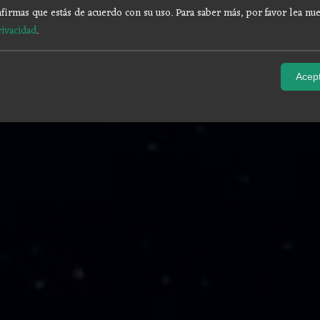
firmas que estás de acuerdo con su uso.
Para saber más, por favor lea nue
rivacidad
.
Acept