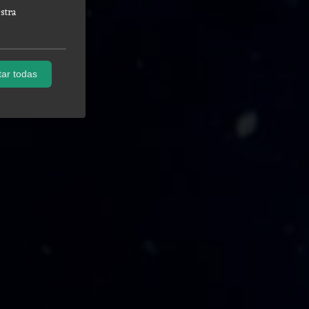
stra
ar todas