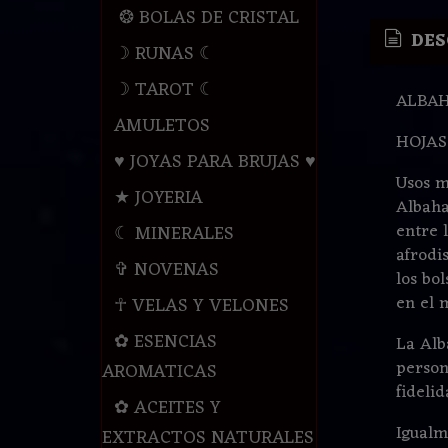
❂ BOLAS DE CRISTAL
DES
☽ RUNAS ☾
☽ TAROT ☾
ALBA
AMULETOS
HOJAS 
♥ JOYAS PARA BRUJAS ♥
Usos m
★ JOYERIA
Albaha
entre l
☾ MINERALES
afrodi
✞ NOVENAS
los bol
en el 
☥ VELAS Y VELONES
✿ ESENCIAS
La Alb
person
AROMATICAS
fidelid
✿ ACEITES Y
Igualm
EXTRACTOS NATURALES