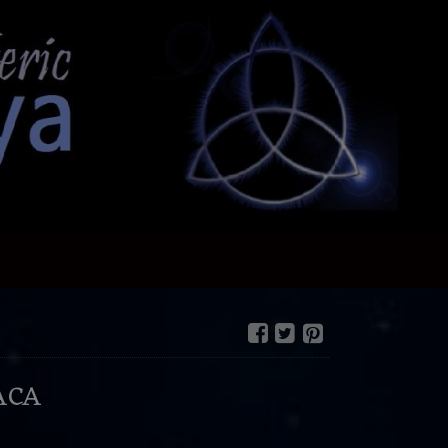
ACA
€