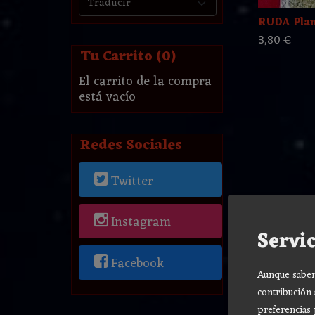
RUDA Plant
3,80 €
Tu Carrito (0)
El carrito de la compra
está vacío
Redes Sociales
Twitter
Instagram
Servic
Facebook
Aunque sabemo
contribución 
preferencias 