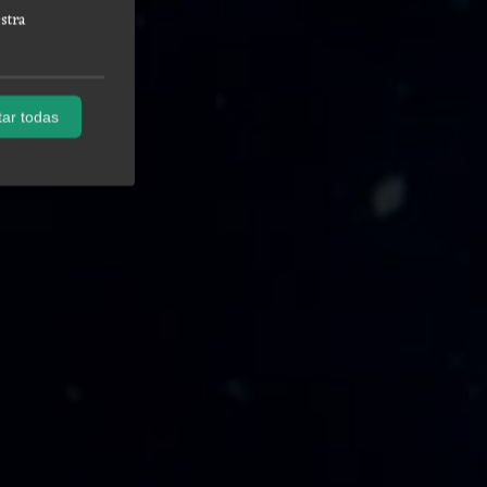
stra
ar todas