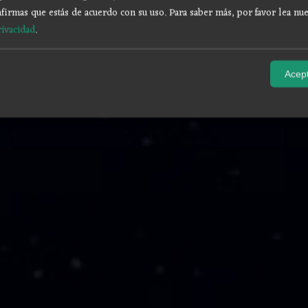
firmas que estás de acuerdo con su uso.
Para saber más, por favor lea nue
rivacidad
.
Acept