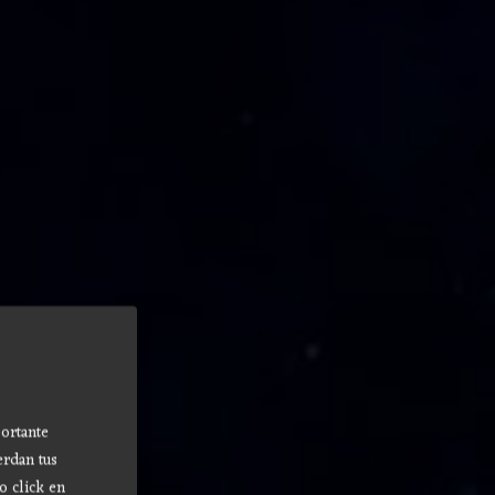
ortante
erdan tus
o click en