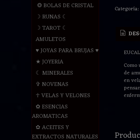
❂ BOLAS DE CRISTAL
Categoría
☽ RUNAS ☾
☽ TAROT ☾
DES
AMULETOS
♥ JOYAS PARA BRUJAS ♥
EUCAL
★ JOYERIA
Como u
☾ MINERALES
de amu
en vel
✞ NOVENAS
pensan
☥ VELAS Y VELONES
enferm
✿ ESENCIAS
AROMATICAS
✿ ACEITES Y
Produc
EXTRACTOS NATURALES