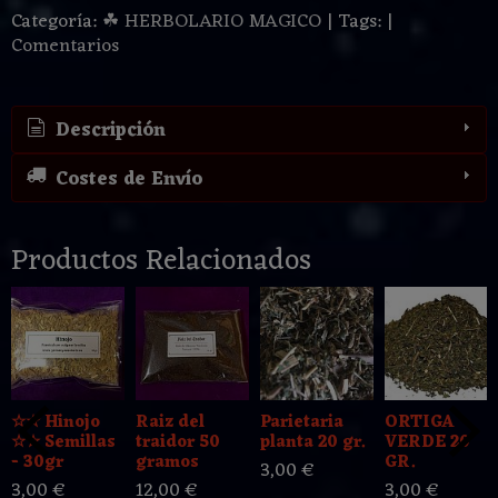
Categoría:
☘ HERBOLARIO MAGICO
|
Tags:
|
Comentarios
Descripción
Costes de Envío
Productos Relacionados
☆☆ Hinojo
Raiz del
Parietaria
ORTIGA
☆☆ Semillas
traidor 50
planta 20 gr.
VERDE 20
- 30gr
gramos
GR.
3,00 €
3,00 €
12,00 €
3,00 €