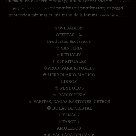
buena-suerte
dinero
fortuna
entomology
insectos-coleccion
job's tears
mecynorrhina
mecynorrhina torquata poggei
juegos-de-azar
loterias
proteccion
raiz-magica
raiz-mano-de-la-fortuna
taxidermy
trabajo
NOVEDADES!!!
OFERTAS - %
Productos Esótericos
✞ SANTERIA
♆ RITUALES
♆ KIT RITUALES
✡PROD. PARA RITUALES
☘ HERBOLARIO MAGICO
LIBROS
⛤ PENDULOS
⛤ RADIESTESIA
⛤ VARITAS, DAGAS,BASTONES, CETROS
❂ BOLAS DE CRISTAL
☽ RUNAS ☾
☽ TAROT ☾
AMULETOS
♥ JOYAS PARA BRUJAS ♥