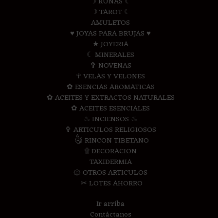
☽ RUNAS ☾
☽ TAROT ☾
AMULETOS
♥ JOYAS PARA BRUJAS ♥
★ JOYERIA
☾ MINERALES
✞ NOVENAS
☥ VELAS Y VELONES
✿ ESENCIAS AROMATICAS
✿ ACEITES Y EXTRACTOS NATURALES
✿ ACEITES ESENCIALES
♨ INCIENSOS ♨
✞ ARTICULOS RELIGIOSOS
༃ RINCON TIBETANO
۩ DECORACION
TAXIDERMIA
۞ OTROS ARTICULOS
✂ LOTES AHORRO
Ir arriba
Contáctanos