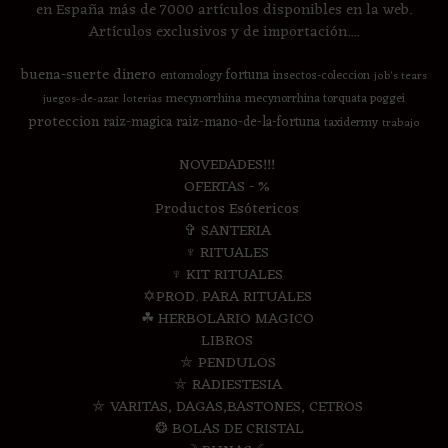
en España más de 7000 artículos disponibles en la web.
Artículos exclusivos y de importación....
buena-suerte
dinero
fortuna
entomology
insectos-coleccion
job's tears
mecynorrhina
mecynorrhina torquata poggei
juegos-de-azar
loterias
proteccion
raiz-magica
raiz-mano-de-la-fortuna
taxidermy
trabajo
NOVEDADES!!!
OFERTAS - %
Productos Esótericos
✞ SANTERIA
♆ RITUALES
♆ KIT RITUALES
✡PROD. PARA RITUALES
☘ HERBOLARIO MAGICO
LIBROS
⛤ PENDULOS
⛤ RADIESTESIA
⛤ VARITAS, DAGAS,BASTONES, CETROS
❂ BOLAS DE CRISTAL