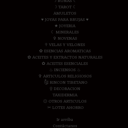
☽ RUNAS ☾
☽ TAROT ☾
AMULETOS
♥ JOYAS PARA BRUJAS ♥
★ JOYERIA
☾ MINERALES
✞ NOVENAS
☥ VELAS Y VELONES
✿ ESENCIAS AROMATICAS
✿ ACEITES Y EXTRACTOS NATURALES
✿ ACEITES ESENCIALES
♨ INCIENSOS ♨
✞ ARTICULOS RELIGIOSOS
༃ RINCON TIBETANO
۩ DECORACION
TAXIDERMIA
۞ OTROS ARTICULOS
✂ LOTES AHORRO
Ir arriba
Contáctanos