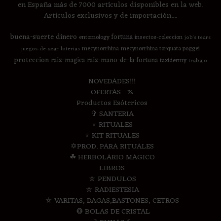
en España más de 7000 artículos disponibles en la web.
Artículos exclusivos y de importación....
buena-suerte
dinero
fortuna
entomology
insectos-coleccion
job's tears
mecynorrhina
mecynorrhina torquata poggei
juegos-de-azar
loterias
proteccion
raiz-magica
raiz-mano-de-la-fortuna
taxidermy
trabajo
NOVEDADES!!!
OFERTAS - %
Productos Esótericos
✞ SANTERIA
♆ RITUALES
♆ KIT RITUALES
✡PROD. PARA RITUALES
☘ HERBOLARIO MAGICO
LIBROS
⛤ PENDULOS
⛤ RADIESTESIA
⛤ VARITAS, DAGAS,BASTONES, CETROS
❂ BOLAS DE CRISTAL