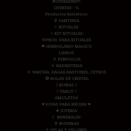
NOVEDADES!!!
OFERTAS - %
Productos Esótericos
✞ SANTERIA
♆ RITUALES
♆ KIT RITUALES
✡PROD. PARA RITUALES
☘ HERBOLARIO MAGICO
LIBROS
⛤ PENDULOS
⛤ RADIESTESIA
⛤ VARITAS, DAGAS,BASTONES, CETROS
❂ BOLAS DE CRISTAL
☽ RUNAS ☾
☽ TAROT ☾
AMULETOS
♥ JOYAS PARA BRUJAS ♥
★ JOYERIA
☾ MINERALES
✞ NOVENAS
☥ VELAS Y VELONES