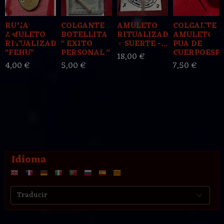
RUNA
COLGANTE
AMULETO
COLGANTE
AMULETO
BOTELLITA
RITUALIZADO
AMULETO
RITUALIZADO
" EXITO
♆ SUERTE -...
PUA DE
"FEHU"
PERSONAL "
CUERPOESPIN
18,00 €
4,00 €
5,00 €
7,50 €
Idioma