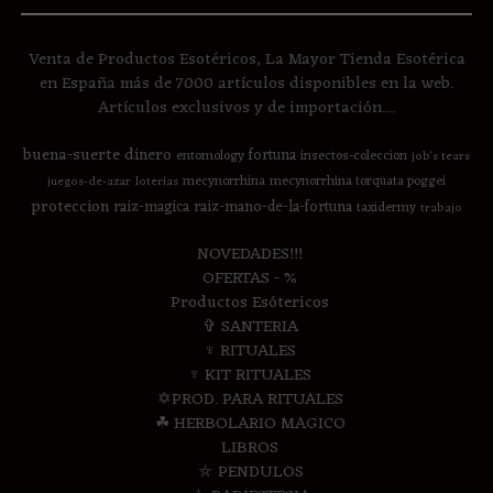
Venta de Productos Esotéricos, La Mayor Tienda Esotérica
en España más de 7000 artículos disponibles en la web.
Artículos exclusivos y de importación....
buena-suerte
dinero
fortuna
entomology
insectos-coleccion
job's tears
mecynorrhina
mecynorrhina torquata poggei
juegos-de-azar
loterias
proteccion
raiz-magica
raiz-mano-de-la-fortuna
taxidermy
trabajo
NOVEDADES!!!
OFERTAS - %
Productos Esótericos
✞ SANTERIA
♆ RITUALES
♆ KIT RITUALES
✡PROD. PARA RITUALES
☘ HERBOLARIO MAGICO
LIBROS
⛤ PENDULOS