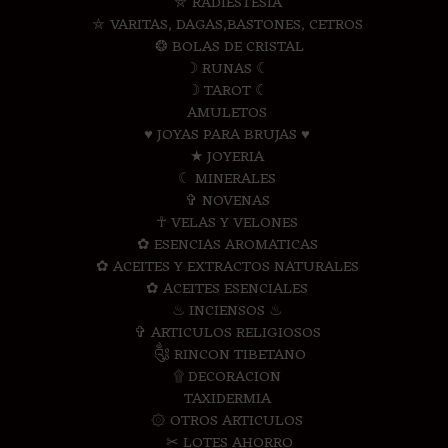
⛤ RADIESTESIA
⛤ VARITAS, DAGAS,BASTONES, CETROS
❂ BOLAS DE CRISTAL
☽ RUNAS ☾
☽ TAROT ☾
AMULETOS
♥ JOYAS PARA BRUJAS ♥
★ JOYERIA
☾ MINERALES
✞ NOVENAS
☥ VELAS Y VELONES
✿ ESENCIAS AROMATICAS
✿ ACEITES Y EXTRACTOS NATURALES
✿ ACEITES ESENCIALES
♨ INCIENSOS ♨
✞ ARTICULOS RELIGIOSOS
༃ RINCON TIBETANO
۩ DECORACION
TAXIDERMIA
۞ OTROS ARTICULOS
✂ LOTES AHORRO