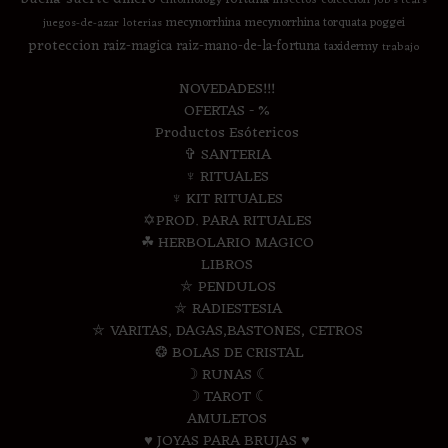
job's tears
mecynorrhina
mecynorrhina torquata poggei
juegos-de-azar
loterias
proteccion
raiz-magica
raiz-mano-de-la-fortuna
taxidermy
trabajo
NOVEDADES!!!
OFERTAS - %
Productos Esótericos
✞ SANTERIA
♆ RITUALES
♆ KIT RITUALES
✡PROD. PARA RITUALES
☘ HERBOLARIO MAGICO
LIBROS
⛤ PENDULOS
⛤ RADIESTESIA
⛤ VARITAS, DAGAS,BASTONES, CETROS
❂ BOLAS DE CRISTAL
☽ RUNAS ☾
☽ TAROT ☾
AMULETOS
♥ JOYAS PARA BRUJAS ♥