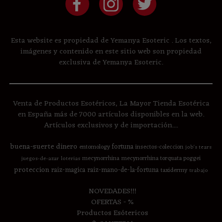
Esta website es propiedad de Yemanya Esoteric . Los textos,
imágenes y contenido en este sitio web son propiedad
exclusiva de Yemanya Esoteric.
Venta de Productos Esotéricos, La Mayor Tienda Esotérica
en España más de 7000 artículos disponibles en la web.
Artículos exclusivos y de importación....
buena-suerte
dinero
fortuna
entomology
insectos-coleccion
job's tears
mecynorrhina
mecynorrhina torquata poggei
juegos-de-azar
loterias
proteccion
raiz-magica
raiz-mano-de-la-fortuna
taxidermy
trabajo
NOVEDADES!!!
OFERTAS - %
Productos Esótericos