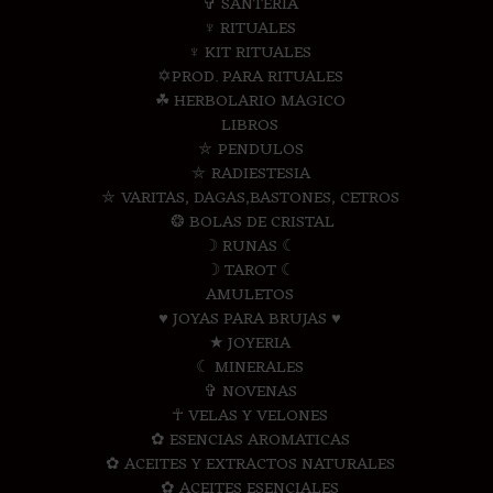
✞ SANTERIA
♆ RITUALES
♆ KIT RITUALES
✡PROD. PARA RITUALES
☘ HERBOLARIO MAGICO
LIBROS
⛤ PENDULOS
⛤ RADIESTESIA
⛤ VARITAS, DAGAS,BASTONES, CETROS
❂ BOLAS DE CRISTAL
☽ RUNAS ☾
☽ TAROT ☾
AMULETOS
♥ JOYAS PARA BRUJAS ♥
★ JOYERIA
☾ MINERALES
✞ NOVENAS
☥ VELAS Y VELONES
✿ ESENCIAS AROMATICAS
✿ ACEITES Y EXTRACTOS NATURALES
✿ ACEITES ESENCIALES