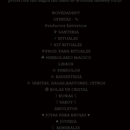
proteccion
raiz-magica
raiz-mano-de-la-fortuna
taxidermy
trabajo
NOVEDADES!!!
OFERTAS - %
Productos Esótericos
✞ SANTERIA
♆ RITUALES
♆ KIT RITUALES
✡PROD. PARA RITUALES
☘ HERBOLARIO MAGICO
LIBROS
⛤ PENDULOS
⛤ RADIESTESIA
⛤ VARITAS, DAGAS,BASTONES, CETROS
❂ BOLAS DE CRISTAL
☽ RUNAS ☾
☽ TAROT ☾
AMULETOS
♥ JOYAS PARA BRUJAS ♥
★ JOYERIA
☾ MINERALES