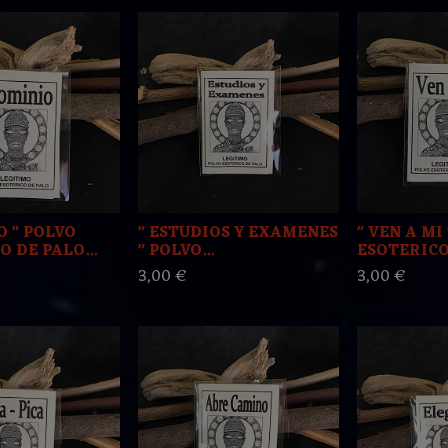
O " POLVO
" ESTUDIOS Y EXAMENES
" VEN A MI
 DE PALO...
" POLVO...
ESOTERICO 
3,00 €
3,00 €