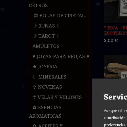
CETROS
❂ BOLAS DE CRISTAL
☽ RUNAS ☾
" PICA - 
ESOTERICO
☽ TAROT ☾
3,00 €
AMULETOS
♥ JOYAS PARA BRUJAS ♥
★ JOYERIA
☾ MINERALES
✞ NOVENAS
Servic
☥ VELAS Y VELONES
✿ ESENCIAS
Aunque sabemo
AROMATICAS
" VENCED
contribución 
ESOTERICO
preferencias 
✿ ACEITES Y