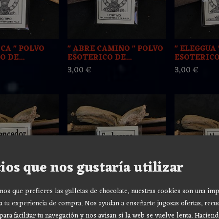
PICA " POLVO
" ABRE CAMINO " POLVO
" ELEGGUA 
 DE...
ESOTERICO DE...
ESOTERICO 
3,00 €
3,00 €
ios que nos gustaría utilizar
s que prefieres las galletas de chocolate, nuestras cookies son una imp
OR " POLVO
" EMBARAZO " POLVO
" ABURRID
a tu experiencia de compra. Nos ayudan a enseñarte jugosas ofertas, recu
 DE PALO...
ESOTERICO DE PALO...
ESOTERICO 
para facilitar tu navegación y nos avisan si la web se vuelve lenta. Haciend