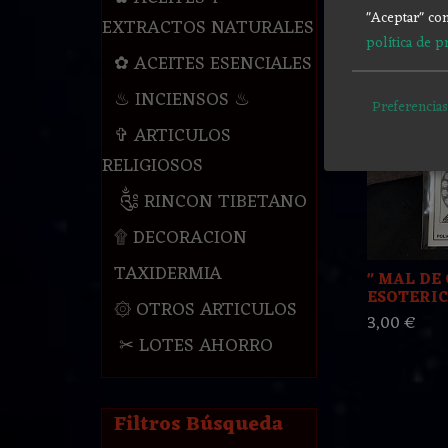
3,00 €
"Aceptar" con
EXTRACTOS NATURALES
política de p
✿ ACEITES ESENCIALES
♨ INCIENSOS ♨
Preferencias
✞ ARTICULOS
RELIGIOSOS
༃ RINCON TIBETANO
۩ DECORACION
TAXIDERMIA
" MAL DE 
ESOTERICO
۞ OTROS ARTICULOS
3,00 €
✂ LOTES AHORRO
Filtros Búsqueda