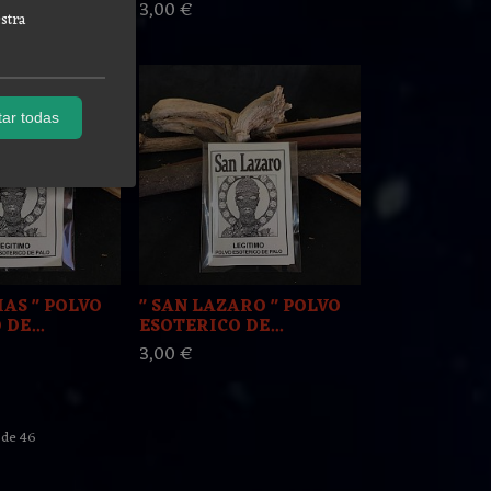
3,00 €
stra
ar todas
IAS " POLVO
" SAN LAZARO " POLVO
DE...
ESOTERICO DE...
3,00 €
de 46