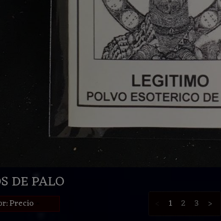
S DE PALO
Precio
<
1
2
3
>
or: