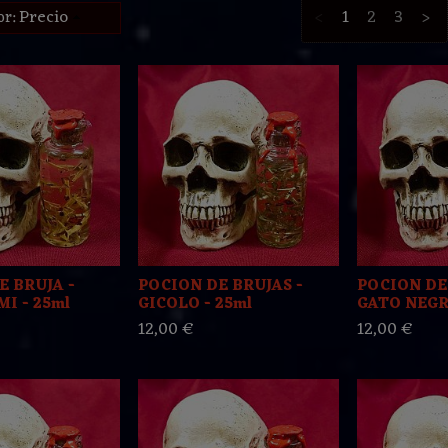
Precio
<
1
2
3
>
or:
E BRUJA -
POCION DE BRUJAS -
POCION DE
MI - 25ml
GICOLO - 25ml
GATO NEGR
12,00 €
12,00 €