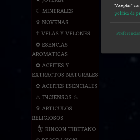
★ JOYERIA
"Aceptar" con
☾ MINERALES
política de p
✞ NOVENAS
☥ VELAS Y VELONES
Preferencias
✿ ESENCIAS
AROMATICAS
✿ ACEITES Y
EXTRACTOS NATURALES
✿ ACEITES ESENCIALES
♨ INCIENSOS ♨
✞ ARTICULOS
RELIGIOSOS
༃ RINCON TIBETANO