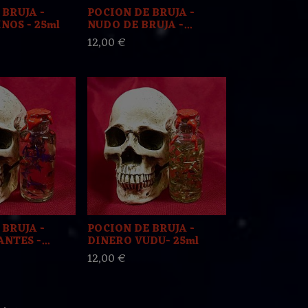
 BRUJA -
POCION DE BRUJA -
NOS - 25ml
NUDO DE BRUJA -...
12,00 €
 BRUJA -
POCION DE BRUJA -
TES -...
DINERO VUDU- 25ml
12,00 €