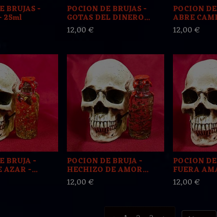
E BRUJAS -
POCION DE BRUJAS -
POCION DE
 25ml
GOTAS DEL DINERO...
ABRE CAMI
12,00 €
12,00 €
E BRUJA -
POCION DE BRUJA -
POCION DE
 AZAR -...
HECHIZO DE AMOR...
FUERA AMAN
12,00 €
12,00 €