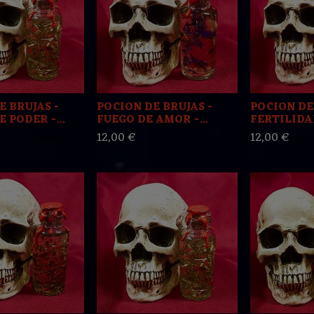
E BRUJAS -
POCION DE BRUJAS -
POCION DE
 PODER -...
FUEGO DE AMOR -...
FERTILIDAD
12,00 €
12,00 €