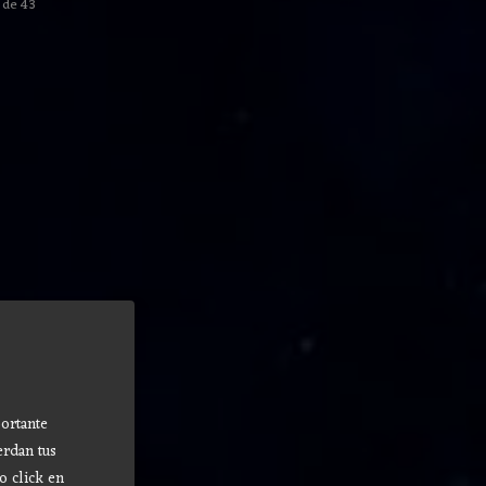
de 43
ortante
erdan tus
o click en