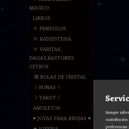
MAGICO
LIBROS
⛤ PENDULOS
⛤ RADIESTESIA
⛤ VARITAS,
DAGAS,BASTONES,
CETROS
❂ BOLAS DE CRISTAL
☽ RUNAS ☾
Servic
☽ TAROT ☾
AMULETOS
Aunque sabemo
♥ JOYAS PARA BRUJAS ♥
contribución 
preferencias 