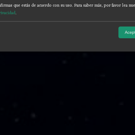
firmas que estás de acuerdo con su uso.
Para saber más, por favor lea nue
rivacidad
.
Acept