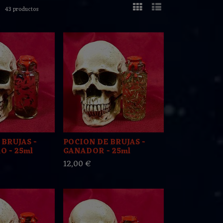
43 productos
 BRUJAS -
POCION DE BRUJAS -
O - 25ml
GANADOR - 25ml
12,00 €