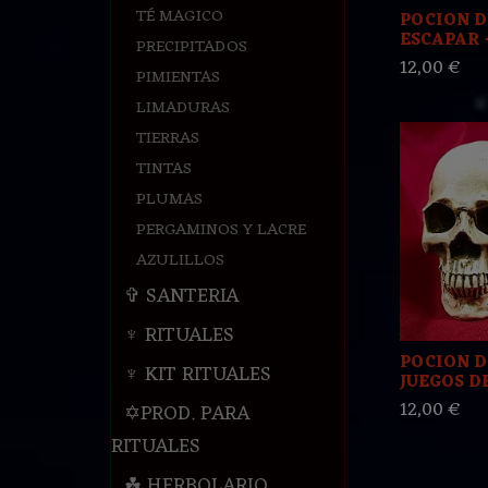
TÉ MAGICO
POCION D
ESCAPAR -
PRECIPITADOS
12,00 €
PIMIENTAS
LIMADURAS
TIERRAS
TINTAS
PLUMAS
PERGAMINOS Y LACRE
AZULILLOS
✞ SANTERIA
♆ RITUALES
POCION D
♆ KIT RITUALES
JUEGOS DE
12,00 €
✡PROD. PARA
RITUALES
☘ HERBOLARIO