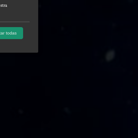
stra
ar todas