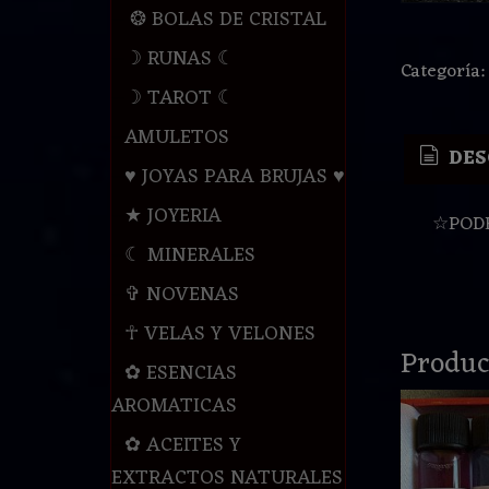
❂ BOLAS DE CRISTAL
☽ RUNAS ☾
Categoría
☽ TAROT ☾
AMULETOS
DES
♥ JOYAS PARA BRUJAS ♥
★ JOYERIA
☆PODE
☾ MINERALES
✞ NOVENAS
☥ VELAS Y VELONES
Produc
✿ ESENCIAS
AROMATICAS
✿ ACEITES Y
EXTRACTOS NATURALES