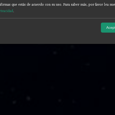
firmas que estás de acuerdo con su uso.
Para saber más, por favor lea nue
rivacidad
.
Acept