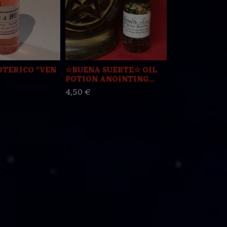
OTERICO "VEN
☆BUENA SUERTE☆ OIL
☆ PALO SAN
POTION ANOINTING...
OIL ANOINTI
4,50 €
4,30 €