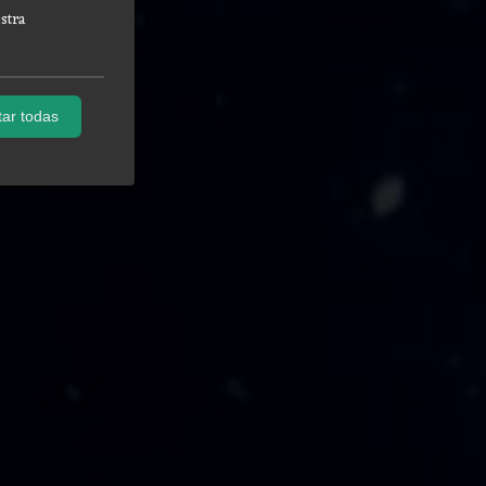
stra
ar todas