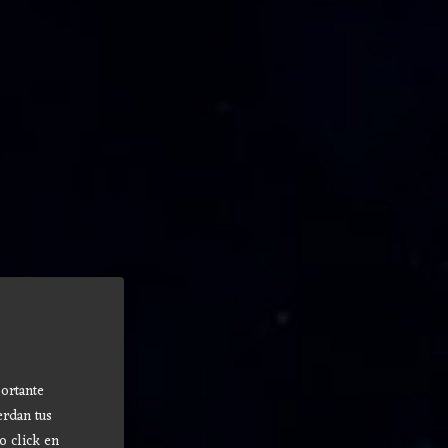
ortante
erdan tus
o click en