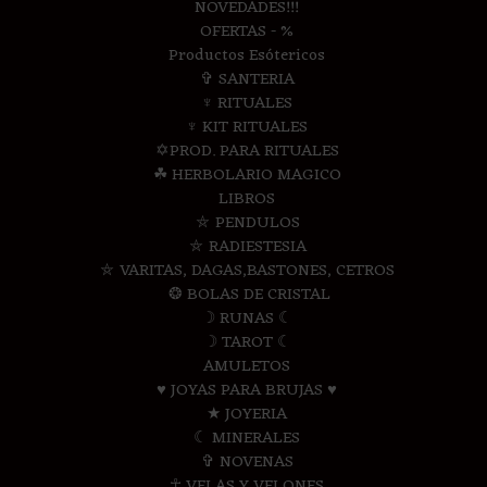
NOVEDADES!!!
OFERTAS - %
Productos Esótericos
✞ SANTERIA
♆ RITUALES
♆ KIT RITUALES
✡PROD. PARA RITUALES
☘ HERBOLARIO MAGICO
LIBROS
⛤ PENDULOS
⛤ RADIESTESIA
⛤ VARITAS, DAGAS,BASTONES, CETROS
❂ BOLAS DE CRISTAL
☽ RUNAS ☾
☽ TAROT ☾
AMULETOS
♥ JOYAS PARA BRUJAS ♥
★ JOYERIA
☾ MINERALES
✞ NOVENAS
☥ VELAS Y VELONES