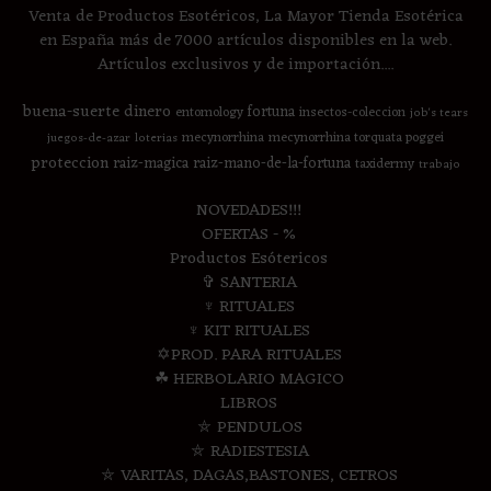
Venta de Productos Esotéricos, La Mayor Tienda Esotérica
en España más de 7000 artículos disponibles en la web.
Artículos exclusivos y de importación....
buena-suerte
dinero
fortuna
entomology
insectos-coleccion
job's tears
mecynorrhina
mecynorrhina torquata poggei
juegos-de-azar
loterias
proteccion
raiz-magica
raiz-mano-de-la-fortuna
taxidermy
trabajo
NOVEDADES!!!
OFERTAS - %
Productos Esótericos
✞ SANTERIA
♆ RITUALES
♆ KIT RITUALES
✡PROD. PARA RITUALES
☘ HERBOLARIO MAGICO
LIBROS
⛤ PENDULOS
⛤ RADIESTESIA
⛤ VARITAS, DAGAS,BASTONES, CETROS