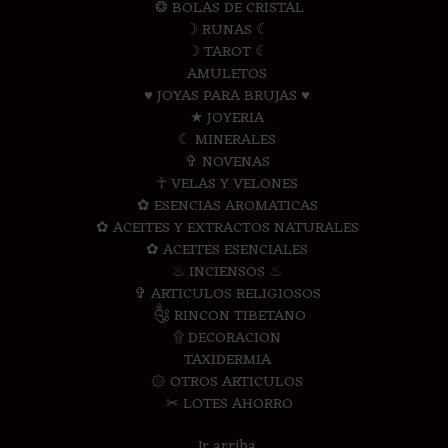
❂ BOLAS DE CRISTAL
☽ RUNAS ☾
☽ TAROT ☾
AMULETOS
♥ JOYAS PARA BRUJAS ♥
★ JOYERIA
☾ MINERALES
✞ NOVENAS
☥ VELAS Y VELONES
✿ ESENCIAS AROMATICAS
✿ ACEITES Y EXTRACTOS NATURALES
✿ ACEITES ESENCIALES
♨ INCIENSOS ♨
✞ ARTICULOS RELIGIOSOS
༃ RINCON TIBETANO
۩ DECORACION
TAXIDERMIA
۞ OTROS ARTICULOS
✂ LOTES AHORRO
Ir arriba