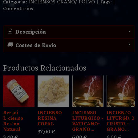
Categoría:
INCIENSOS GRANO/ POLVO
|
Tags:
|
Comentarios
Descripción
Costes de Envío
Productos Relacionados
Benjuí
INCIENSO
INCIENSO
INCIENSO
Incienso
RESINA
LITURGICO -
LITURGICO -
Resina
COPAL
VATICANO-
CRISTO -
Natural
GRANO...
GRANO...
37,00 €
3,40 €
6,00 €
6,00 €