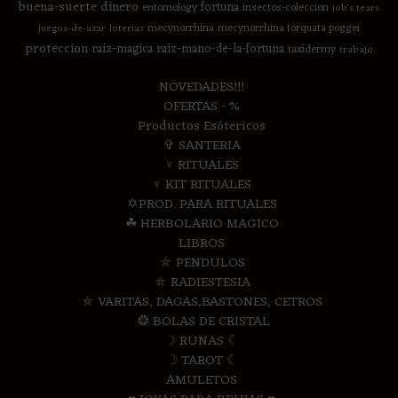
buena-suerte
dinero
fortuna
entomology
insectos-coleccion
job's tears
mecynorrhina
mecynorrhina torquata poggei
juegos-de-azar
loterias
proteccion
raiz-magica
raiz-mano-de-la-fortuna
taxidermy
trabajo
NOVEDADES!!!
OFERTAS - %
Productos Esótericos
✞ SANTERIA
♆ RITUALES
♆ KIT RITUALES
✡PROD. PARA RITUALES
☘ HERBOLARIO MAGICO
LIBROS
⛤ PENDULOS
⛤ RADIESTESIA
⛤ VARITAS, DAGAS,BASTONES, CETROS
❂ BOLAS DE CRISTAL
☽ RUNAS ☾
☽ TAROT ☾
AMULETOS