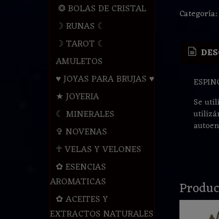
❂ BOLAS DE CRISTAL
Categoría
☽ RUNAS ☾
☽ TAROT ☾
DES
AMULETOS
♥ JOYAS PARA BRUJAS ♥
ESPIN
★ JOYERIA
Se util
☾ MINERALES
utiliz
autoen
✞ NOVENAS
☥ VELAS Y VELONES
✿ ESENCIAS
AROMATICAS
Produc
✿ ACEITES Y
EXTRACTOS NATURALES