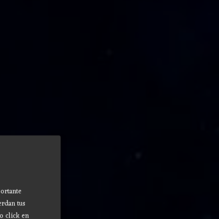
ortante
erdan tus
o click en