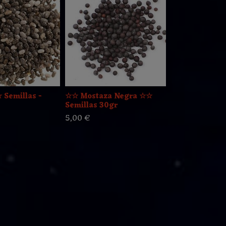
 Semillas -
☆☆ Mostaza Negra ☆☆
MUERDAGO 2
Semillas 30gr
3,00 €
5,00 €