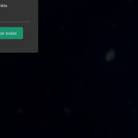
stra
ar todas