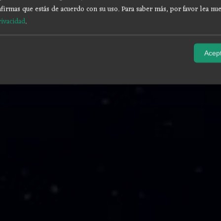
firmas que estás de acuerdo con su uso.
Para saber más, por favor lea nue
rivacidad
.
Acept