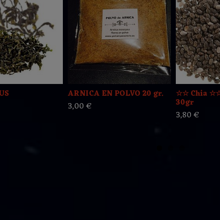
US
ARNICA EN POLVO 20 gr.
☆☆ Chia ☆☆
30gr
3,00 €
3,80 €