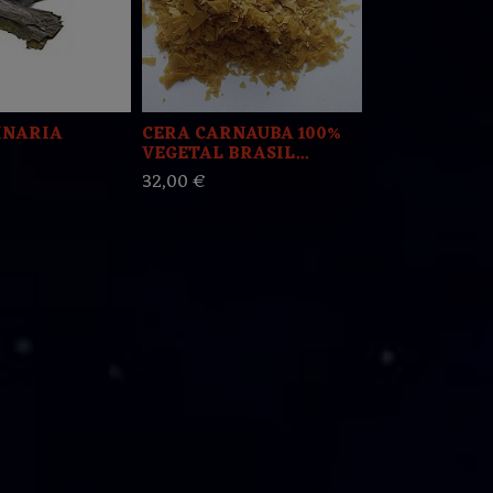
INARIA
CERA CARNAUBA 100%
☆☆ Judias A
VEGETAL BRASIL...
3,80 €
32,00 €