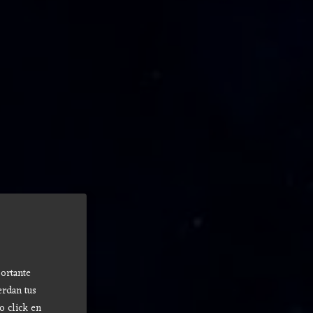
ortante
erdan tus
o click en