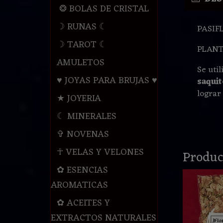
❂ BOLAS DE CRISTAL
☽ RUNAS ☾
PASIF
☽ TAROT ☾
PLANT
AMULETOS
Se uti
♥ JOYAS PARA BRUJAS ♥
saquit
lograr
★ JOYERIA
☾ MINERALES
✞ NOVENAS
☥ VELAS Y VELONES
Produc
✿ ESENCIAS
AROMATICAS
✿ ACEITES Y
EXTRACTOS NATURALES