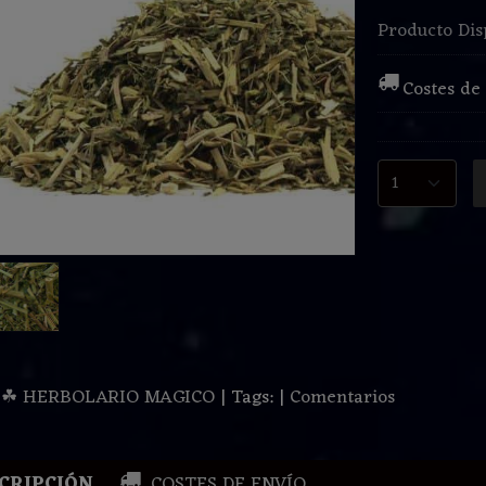
Producto Dis
Costes de
:
☘ HERBOLARIO MAGICO
|
Tags:
|
Comentarios
CRIPCIÓN
COSTES DE ENVÍO