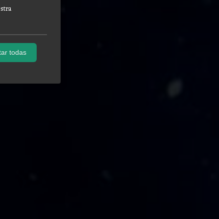
stra
ar todas