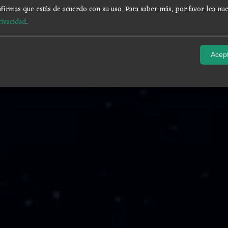
firmas que estás de acuerdo con su uso.
Para saber más, por favor lea nue
rivacidad
.
Acept