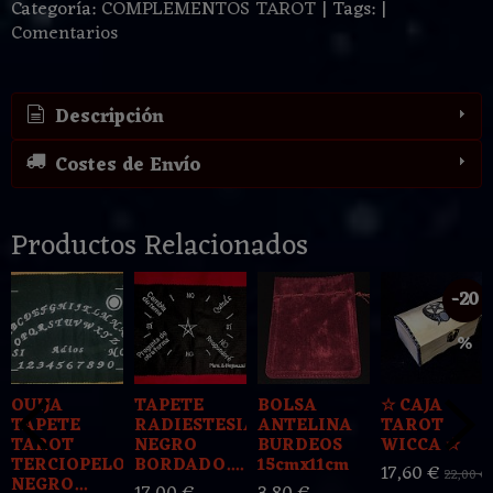
Categoría:
COMPLEMENTOS TAROT
|
Tags:
|
Comentarios
Descripción
Costes de Envío
Productos Relacionados
-20
%
OUIJA
TAPETE
BOLSA
☆ CAJA
TAPETE
RADIESTESIA
ANTELINA
TAROT
TAROT
NEGRO
BURDEOS
WICCA ☆
TERCIOPELO
BORDADO....
15cmx11cm
17,60 €
22,00 €
NEGRO...