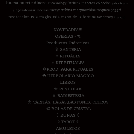
buena-suerte
dinero
fortuna
entomology
insectos-coleccion
job's tears
mecynorrhina
mecynorrhina torquata poggei
juegos-de-azar
loterias
proteccion
raiz-magica
raiz-mano-de-la-fortuna
taxidermy
trabajo
NOVEDADES!!!
OFERTAS - %
Productos Esótericos
✞ SANTERIA
♆ RITUALES
♆ KIT RITUALES
✡PROD. PARA RITUALES
☘ HERBOLARIO MAGICO
LIBROS
⛤ PENDULOS
⛤ RADIESTESIA
⛤ VARITAS, DAGAS,BASTONES, CETROS
❂ BOLAS DE CRISTAL
☽ RUNAS ☾
☽ TAROT ☾
AMULETOS