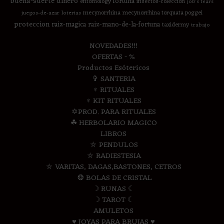
buena-suerte
dinero
fortuna
entomology
insectos-coleccion
job's tears
mecynorrhina
mecynorrhina torquata poggei
juegos-de-azar
loterias
proteccion
raiz-magica
raiz-mano-de-la-fortuna
taxidermy
trabajo
NOVEDADES!!!
OFERTAS - %
Productos Esótericos
✞ SANTERIA
♆ RITUALES
♆ KIT RITUALES
✡PROD. PARA RITUALES
☘ HERBOLARIO MAGICO
LIBROS
⛤ PENDULOS
⛤ RADIESTESIA
⛤ VARITAS, DAGAS,BASTONES, CETROS
❂ BOLAS DE CRISTAL
☽ RUNAS ☾
☽ TAROT ☾
AMULETOS
♥ JOYAS PARA BRUJAS ♥