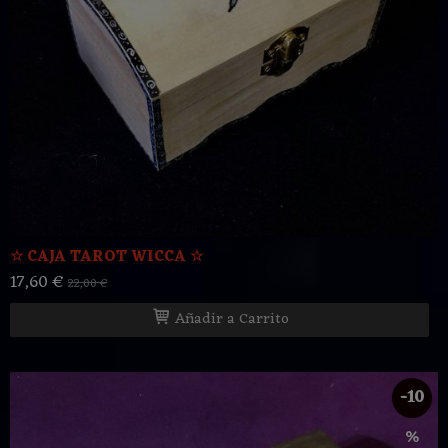
☆ CAJA TAROT WICCA ☆
17,60 €
22,00 €
Añadir a Carrito
-10
%