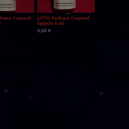
ume Corporal
LOTO Perfume Corporal
Azahar Perf
l
Egipcio 6 ml
Árabe
9,00 €
8,50 €