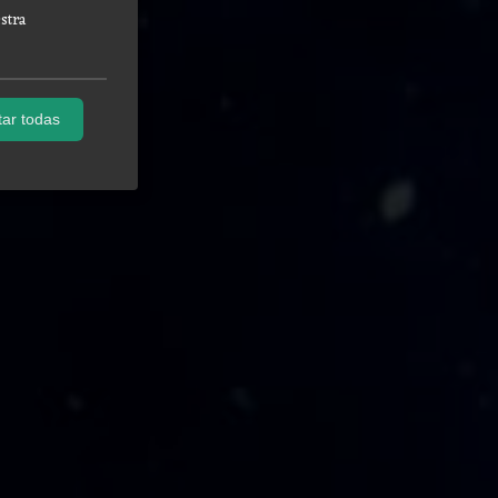
stra
ar todas