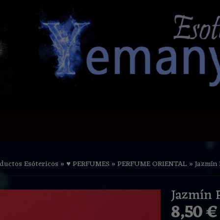
ductos Esótericos
»
♥ PERFUMES
»
PERFUME ORIENTAL
»
Jazmín
Jazmín 
8,50 