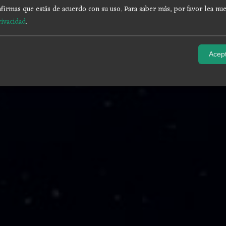
firmas que estás de acuerdo con su uso.
Para saber más, por favor lea nue
rivacidad
.
Acept