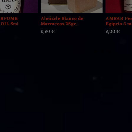
ERFUME
Almizcle Blanco de
AMBAR Perf
OIL 5ml
Marruecos 25gr.
Egipcio 6 m
9,90 €
9,00 €