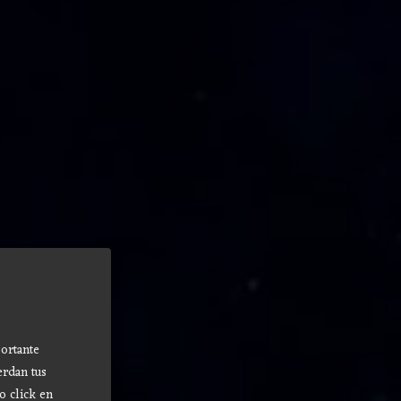
ortante
erdan tus
o click en