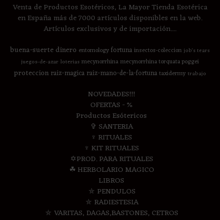
Venta de Productos Esotéricos, La Mayor Tienda Esotérica
en España más de 7000 artículos disponibles en la web.
Artículos exclusivos y de importación....
buena-suerte
dinero
fortuna
entomology
insectos-coleccion
job's tears
mecynorrhina
mecynorrhina torquata poggei
juegos-de-azar
loterias
proteccion
raiz-magica
raiz-mano-de-la-fortuna
taxidermy
trabajo
NOVEDADES!!!
OFERTAS - %
Productos Esótericos
✞ SANTERIA
♆ RITUALES
♆ KIT RITUALES
✡PROD. PARA RITUALES
☘ HERBOLARIO MAGICO
LIBROS
⛤ PENDULOS
⛤ RADIESTESIA
⛤ VARITAS, DAGAS,BASTONES, CETROS