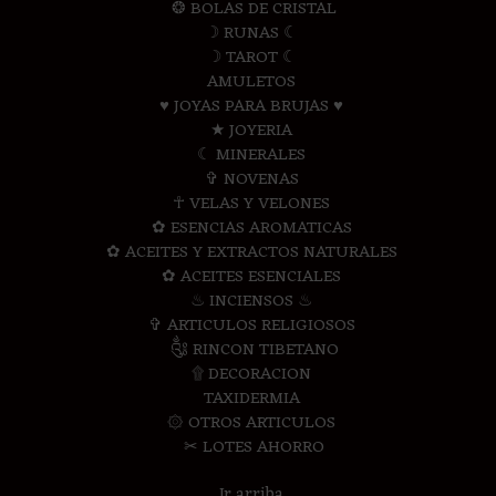
❂ BOLAS DE CRISTAL
☽ RUNAS ☾
☽ TAROT ☾
AMULETOS
♥ JOYAS PARA BRUJAS ♥
★ JOYERIA
☾ MINERALES
✞ NOVENAS
☥ VELAS Y VELONES
✿ ESENCIAS AROMATICAS
✿ ACEITES Y EXTRACTOS NATURALES
✿ ACEITES ESENCIALES
♨ INCIENSOS ♨
✞ ARTICULOS RELIGIOSOS
༃ RINCON TIBETANO
۩ DECORACION
TAXIDERMIA
۞ OTROS ARTICULOS
✂ LOTES AHORRO
Ir arriba