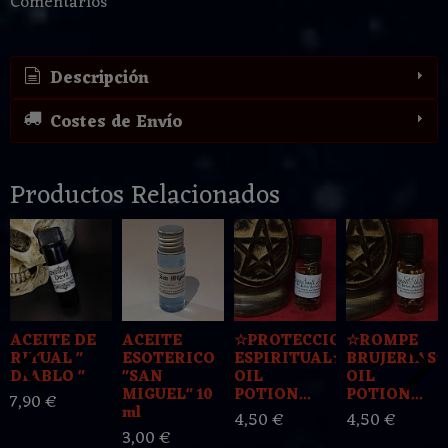
Comentarios
Descripción
Costes de Envío
Productos Relacionados
ACEITE DE
ACEITE
☆PROTECCION
☆ROMPE
RITUAL "
ESOTERICO
ESPIRITUAL☆
BRUJERIAS
DIABLO "
"SAN
OIL
OIL
MIGUEL" 10
POTION...
POTION...
7,90 €
ml
4,50 €
4,50 €
3,00 €