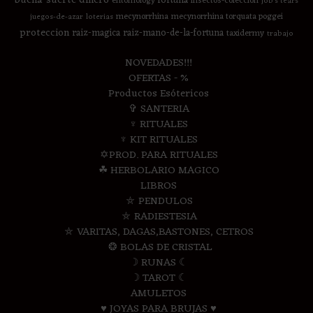
fortuna
entomology
insectos-coleccion
job's tears
mecynorrhina
mecynorrhina torquata poggei
juegos-de-azar
loterias
proteccion
raiz-magica
raiz-mano-de-la-fortuna
taxidermy
trabajo
NOVEDADES!!!
OFERTAS - %
Productos Esótericos
✞ SANTERIA
♆ RITUALES
♆ KIT RITUALES
✡PROD. PARA RITUALES
☘ HERBOLARIO MAGICO
LIBROS
⛤ PENDULOS
⛤ RADIESTESIA
⛤ VARITAS, DAGAS,BASTONES, CETROS
❂ BOLAS DE CRISTAL
☽ RUNAS ☾
☽ TAROT ☾
AMULETOS
♥ JOYAS PARA BRUJAS ♥