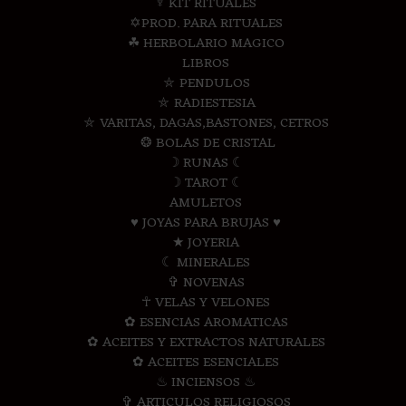
♆ KIT RITUALES
✡PROD. PARA RITUALES
☘ HERBOLARIO MAGICO
LIBROS
⛤ PENDULOS
⛤ RADIESTESIA
⛤ VARITAS, DAGAS,BASTONES, CETROS
❂ BOLAS DE CRISTAL
☽ RUNAS ☾
☽ TAROT ☾
AMULETOS
♥ JOYAS PARA BRUJAS ♥
★ JOYERIA
☾ MINERALES
✞ NOVENAS
☥ VELAS Y VELONES
✿ ESENCIAS AROMATICAS
✿ ACEITES Y EXTRACTOS NATURALES
✿ ACEITES ESENCIALES
♨ INCIENSOS ♨
✞ ARTICULOS RELIGIOSOS