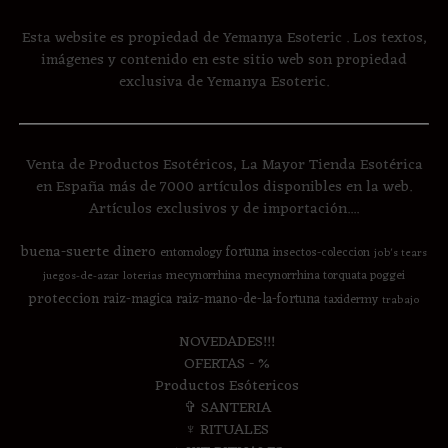
Esta website es propiedad de Yemanya Esoteric . Los textos,
imágenes y contenido en este sitio web son propiedad
exclusiva de Yemanya Esoteric.
Venta de Productos Esotéricos, La Mayor Tienda Esotérica
en España más de 7000 artículos disponibles en la web.
Artículos exclusivos y de importación....
buena-suerte
dinero
fortuna
entomology
insectos-coleccion
job's tears
mecynorrhina
mecynorrhina torquata poggei
juegos-de-azar
loterias
proteccion
raiz-magica
raiz-mano-de-la-fortuna
taxidermy
trabajo
NOVEDADES!!!
OFERTAS - %
Productos Esótericos
✞ SANTERIA
♆ RITUALES