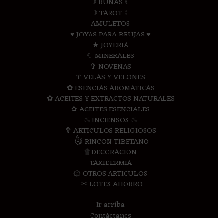
☽ RUNAS ☾
☽ TAROT ☾
AMULETOS
♥ JOYAS PARA BRUJAS ♥
★ JOYERIA
☾ MINERALES
✞ NOVENAS
☥ VELAS Y VELONES
✿ ESENCIAS AROMATICAS
✿ ACEITES Y EXTRACTOS NATURALES
✿ ACEITES ESENCIALES
♨ INCIENSOS ♨
✞ ARTICULOS RELIGIOSOS
༃ RINCON TIBETANO
۩ DECORACION
TAXIDERMIA
۞ OTROS ARTICULOS
✂ LOTES AHORRO
Ir arriba
Contáctanos