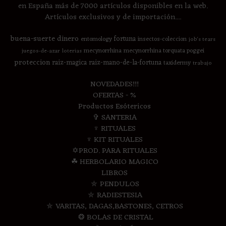
en España más de 7000 artículos disponibles en la web.
Artículos exclusivos y de importación....
buena-suerte
dinero
fortuna
entomology
insectos-coleccion
job's tears
mecynorrhina
mecynorrhina torquata poggei
juegos-de-azar
loterias
proteccion
raiz-magica
raiz-mano-de-la-fortuna
taxidermy
trabajo
NOVEDADES!!!
OFERTAS - %
Productos Esótericos
✞ SANTERIA
♆ RITUALES
♆ KIT RITUALES
✡PROD. PARA RITUALES
☘ HERBOLARIO MAGICO
LIBROS
⛤ PENDULOS
⛤ RADIESTESIA
⛤ VARITAS, DAGAS,BASTONES, CETROS
❂ BOLAS DE CRISTAL