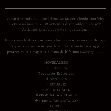
Venta de Productos Esotéricos, La Mayor Tienda Esotérica
en España más de 7000 artículos disponibles en la web.
Artículos exclusivos y de importación....
buena-suerte
dinero
fortuna
entomology
insectos-coleccion
job's tears
mecynorrhina
mecynorrhina torquata poggei
juegos-de-azar
loterias
proteccion
raiz-magica
raiz-mano-de-la-fortuna
taxidermy
trabajo
NOVEDADES!!!
OFERTAS - %
Productos Esótericos
✞ SANTERIA
♆ RITUALES
♆ KIT RITUALES
✡PROD. PARA RITUALES
☘ HERBOLARIO MAGICO
LIBROS