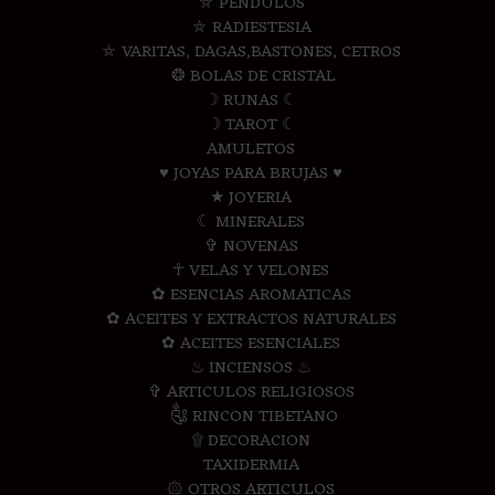
⛤ PENDULOS
⛤ RADIESTESIA
⛤ VARITAS, DAGAS,BASTONES, CETROS
❂ BOLAS DE CRISTAL
☽ RUNAS ☾
☽ TAROT ☾
AMULETOS
♥ JOYAS PARA BRUJAS ♥
★ JOYERIA
☾ MINERALES
✞ NOVENAS
☥ VELAS Y VELONES
✿ ESENCIAS AROMATICAS
✿ ACEITES Y EXTRACTOS NATURALES
✿ ACEITES ESENCIALES
♨ INCIENSOS ♨
✞ ARTICULOS RELIGIOSOS
༃ RINCON TIBETANO
۩ DECORACION
TAXIDERMIA
۞ OTROS ARTICULOS