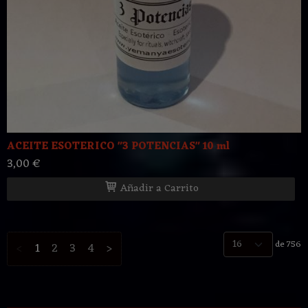
ACEITE ESOTERICO "3 POTENCIAS" 10 ml
3,00 €
Añadir a Carrito
de 756
<
1
2
3
4
>