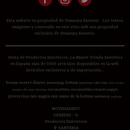
Esta website es propiedad de Yemanya Esoteric . Los textos,
imágenes y contenido en este sitio web son propiedad
exclusiva de Yemanya Esoteric.
Venta de Productos Esotéricos, La Mayor Tienda Esotérica
en España más de 7000 artículos disponibles en la web.
Artículos exclusivos y de importación....
buena-suerte
dinero
fortuna
entomology
insectos-coleccion
job's tears
mecynorrhina
mecynorrhina torquata poggei
juegos-de-azar
loterias
proteccion
raiz-magica
raiz-mano-de-la-fortuna
taxidermy
trabajo
NOVEDADES!!!
OFERTAS - %
Productos Esótericos
✞ SANTERIA