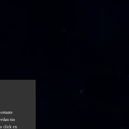
ortante
erdan tus
o click en