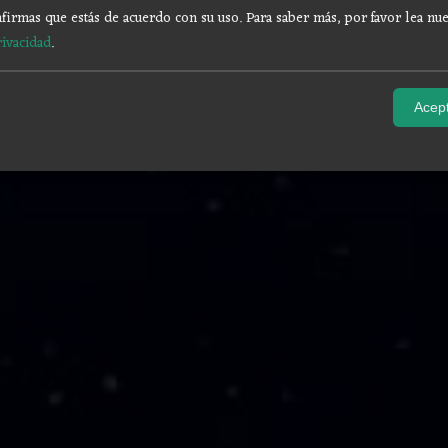
firmas que estás de acuerdo con su uso.
Para saber más, por favor lea nue
rivacidad
.
Acept