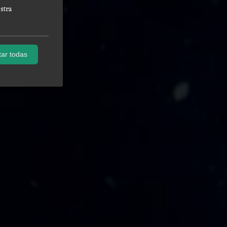
stra
ar todas