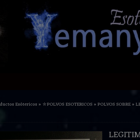
ductos Esótericos
»
⛤POLVOS ESOTERICOS
»
POLVOS SOBRE
»
L
LEGITI