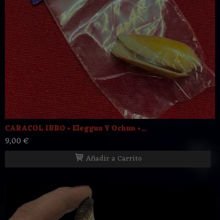
CARACOL IBBO • Eleggua Y Ochun •...
9,00 €
Añadir a Carrito