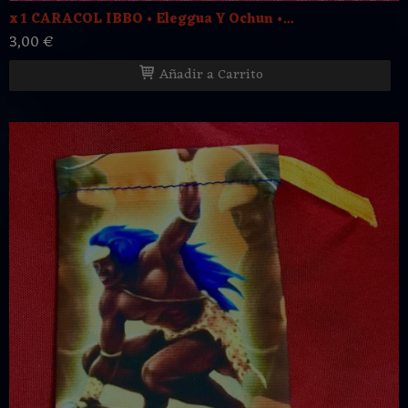
x 1 CARACOL IBBO • Eleggua Y Ochun •...
3,00 €
Añadir a Carrito