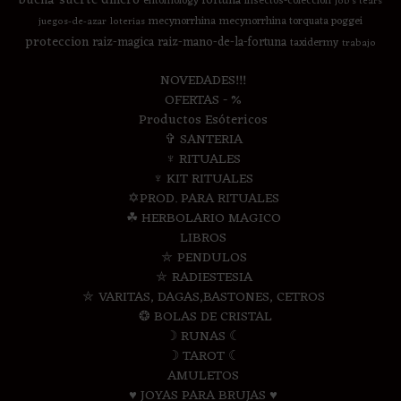
fortuna
entomology
insectos-coleccion
job's tears
mecynorrhina
mecynorrhina torquata poggei
juegos-de-azar
loterias
proteccion
raiz-magica
raiz-mano-de-la-fortuna
taxidermy
trabajo
NOVEDADES!!!
OFERTAS - %
Productos Esótericos
✞ SANTERIA
♆ RITUALES
♆ KIT RITUALES
✡PROD. PARA RITUALES
☘ HERBOLARIO MAGICO
LIBROS
⛤ PENDULOS
⛤ RADIESTESIA
⛤ VARITAS, DAGAS,BASTONES, CETROS
❂ BOLAS DE CRISTAL
☽ RUNAS ☾
☽ TAROT ☾
AMULETOS
♥ JOYAS PARA BRUJAS ♥