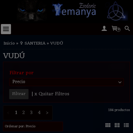
0
Inicio
»
✞ SANTERIA
»
VUDÚ
VUDÚ
Filtrar por
Precio
|
x Quitar Filtros
184 productos
<
1
2
3
4
>
Ordenar por:
Precio