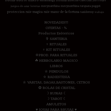
buena-suerte
dinero
fortuna
entomology
insectos-coleccion
job's tears
mecynorrhina
mecynorrhina torquata poggei
juegos-de-azar
loterias
proteccion
raiz-magica
raiz-mano-de-la-fortuna
taxidermy
trabajo
NOVEDADES!!!
OFERTAS - %
Productos Esótericos
✞ SANTERIA
♆ RITUALES
♆ KIT RITUALES
✡PROD. PARA RITUALES
☘ HERBOLARIO MAGICO
LIBROS
⛤ PENDULOS
⛤ RADIESTESIA
⛤ VARITAS, DAGAS,BASTONES, CETROS
❂ BOLAS DE CRISTAL
☽ RUNAS ☾
☽ TAROT ☾
AMULETOS
♥ JOYAS PARA BRUJAS ♥