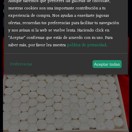
Aunque sabemos que prefieres las galletas de chocolate,
CUPS AUTENTICA CASCARILLA SANTERIA...
nuestras cookies son una importante contribución a tu
80,00 €
experiencia de compra. Nos ayudan a enseñarte jugosas
Añadir a Carrito
ofertas, recuerdan tus preferencias para facilitar tu navegación
y nos avisan si la web se vuelve lenta. Haciendo click en
"Aceptar" confirmas que estás de acuerdo con su uso.
Para
saber más, por favor lea nuestra
política de privacidad
.
Preferencias
Aceptar todas