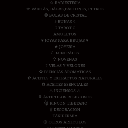
⛤ RADIESTESIA
⛤ VARITAS, DAGAS,BASTONES, CETROS
❂ BOLAS DE CRISTAL
☽ RUNAS ☾
☽ TAROT ☾
AMULETOS
♥ JOYAS PARA BRUJAS ♥
★ JOYERIA
☾ MINERALES
✞ NOVENAS
☥ VELAS Y VELONES
✿ ESENCIAS AROMATICAS
✿ ACEITES Y EXTRACTOS NATURALES
✿ ACEITES ESENCIALES
♨ INCIENSOS ♨
✞ ARTICULOS RELIGIOSOS
༃ RINCON TIBETANO
۩ DECORACION
TAXIDERMIA
۞ OTROS ARTICULOS