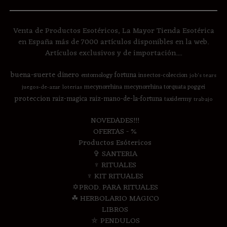
Venta de Productos Esotéricos, La Mayor Tienda Esotérica
en España más de 7000 artículos disponibles en la web.
Artículos exclusivos y de importación....
buena-suerte
dinero
fortuna
entomology
insectos-coleccion
job's tears
mecynorrhina
mecynorrhina torquata poggei
juegos-de-azar
loterias
proteccion
raiz-magica
raiz-mano-de-la-fortuna
taxidermy
trabajo
NOVEDADES!!!
OFERTAS - %
Productos Esótericos
✞ SANTERIA
♆ RITUALES
♆ KIT RITUALES
✡PROD. PARA RITUALES
☘ HERBOLARIO MAGICO
LIBROS
⛤ PENDULOS