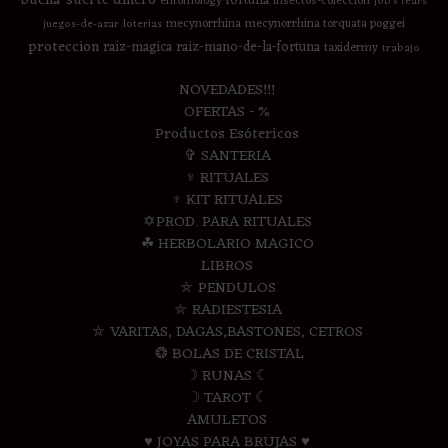
fortuna
entomology
insectos-coleccion
job's tears
mecynorrhina
mecynorrhina torquata poggei
juegos-de-azar
loterias
proteccion
raiz-magica
raiz-mano-de-la-fortuna
taxidermy
trabajo
NOVEDADES!!!
OFERTAS - %
Productos Esótericos
✞ SANTERIA
♆ RITUALES
♆ KIT RITUALES
✡PROD. PARA RITUALES
☘ HERBOLARIO MAGICO
LIBROS
⛤ PENDULOS
⛤ RADIESTESIA
⛤ VARITAS, DAGAS,BASTONES, CETROS
❂ BOLAS DE CRISTAL
☽ RUNAS ☾
☽ TAROT ☾
AMULETOS
♥ JOYAS PARA BRUJAS ♥