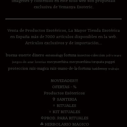
imágenes y contenido en este sitio web son propiedad
exclusiva de Yemanya Esoteric.
Venta de Productos Esotéricos, La Mayor Tienda Esotérica
en España más de 7000 artículos disponibles en la web.
Artículos exclusivos y de importación....
buena-suerte
dinero
fortuna
entomology
insectos-coleccion
job's tears
mecynorrhina
mecynorrhina torquata poggei
juegos-de-azar
loterias
proteccion
raiz-magica
raiz-mano-de-la-fortuna
taxidermy
trabajo
NOVEDADES!!!
OFERTAS - %
Productos Esótericos
✞ SANTERIA
♆ RITUALES
♆ KIT RITUALES
✡PROD. PARA RITUALES
☘ HERBOLARIO MAGICO