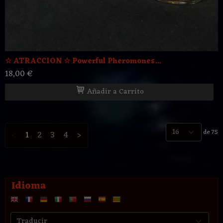
☆ ATRACCION ☆ Powerful Pheromones...
18,00 €
Añadir a Carrito
de 75
<
1
2
3
4
>
Idioma